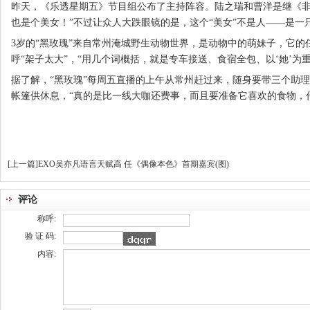
昨天，《乐透星期五》节目组公布了主持阵容。陆之瑞和曹洋是继《非
也是个美女！”不过让众人大跌眼镜的是，这个“美女”不是人——是一只
3岁的“黑玫瑰”来自常州淹城野生动物世界，是动物中的萌妹子，它
呼“架子太大”，“用几个词概括，就是专车接送、食宿全包、以‘她’为
据了解，“黑玫瑰”每周五直播的上午从常州赶过来，随身要带三个助
帐篷供休息，“真的是比一线大咖还费事，而且要准备它喜欢的食物，
[上一篇]
EXO吴亦凡语言天赋高 任《偶像本色》首期嘉宾(图)
评论
称呼:
验 证 码:
内容: