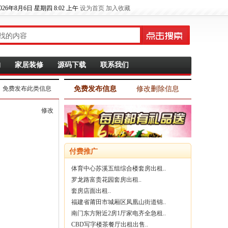
026
年
8
月
6
日
星期四
8
:
02
上午
设为首页
加入收藏
物
家居装修
源码下载
联系我们
免费发布此类信息
免费发布信息
修改删除信息
修改
付费推广
体育中心苏溪五组综合楼套房出租..
罗龙路富贵花园套房出租..
套房店面出租..
福建省莆田市城厢区凤凰山街道锦..
南门东方附近2房1厅家电齐全急租..
CBD写字楼茶餐厅出租出售..