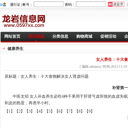
通行证 | 帐号：
密码：
网站首页
资讯频道
分类信息
购物商城
促销活动
健康养生
女人养生：十大食
[ 编辑:admincn | 时间:2013-11-19 
原标题：女人养生：十大食物解决女人肾虚问题
补肾第一
中医支招:女人补血养生必吃4种干果用于肝肾亏虚所致的血虚失眠，
剥皮的熟蛋，再煮半小时。
【1】
【2】
【3】
【4】
【5】
【6】
【7】
【8】
【9】