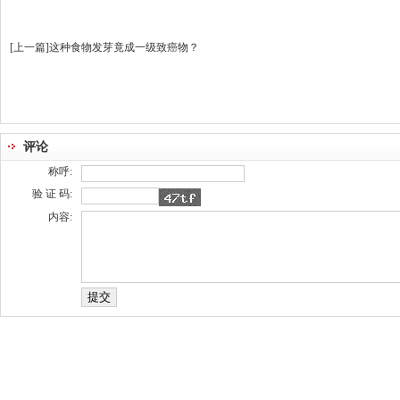
[上一篇]
这种食物发芽竟成一级致癌物？
评论
称呼:
验 证 码:
内容: